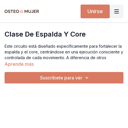
Unirse
Clase De Espalda Y Core
Este circuito está diseñado específicamente para fortalecer la
espalda y el core, centrándose en una ejecución consciente y
controlada de cada movimiento. A diferencia de otros
entrenamientos, no se priorizará el levantamiento de cargas
Aprende más
muy pesadas, sino la calidad y la conexión mente-músculo.
Suscríbete para ver
Implementos
Step de ejercicio
Cubos de yoga
Pesas de diferentes cargas
Tapete de ejercicio
Super banda ligera