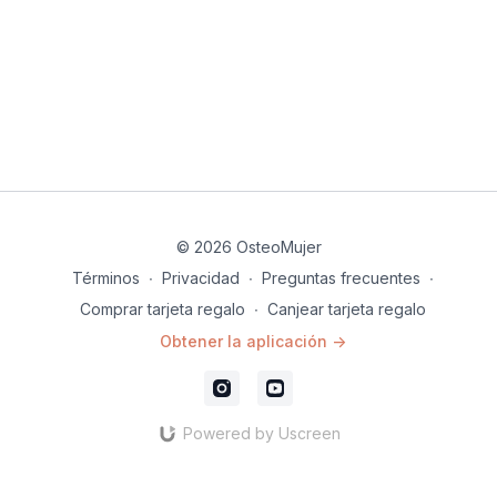
Pesas de diferentes cargas
tapete de ejercicio
cubos de yoga
balón grande (opcional)
© 2026 OsteoMujer
Términos
∙
Privacidad
∙
Preguntas frecuentes
∙
Comprar tarjeta regalo
∙
Canjear tarjeta regalo
Obtener la aplicación ->
Powered by Uscreen