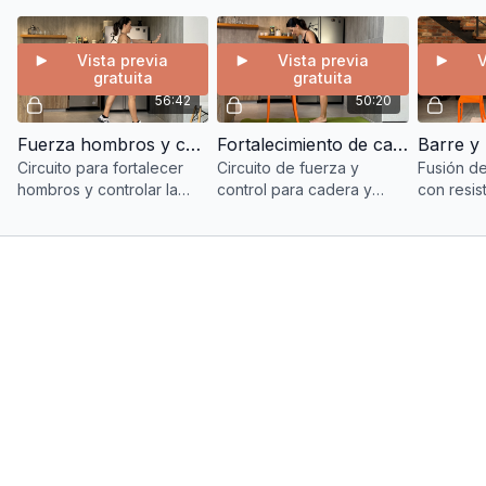
acondicionamiento físico.
tren super
Vista previa
Vista previa
V
gratuita
gratuita
56:42
50:20
Fuerza hombros y control
Fortalecimiento de cadera y rodilla
Circuito para fortalecer
Circuito de fuerza y
Fusión de
hombros y controlar la
control para cadera y
con resis
espalda superior con
rodilla con estímulos
entrenar 
técnica, carga progresiva
seguros que favorecen la
y control
y estabilidad.
salud ósea.