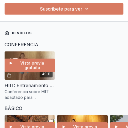
Suscríbete para ver
10 VÍDEOS
CONFERENCIA
Vista previa
gratuita
49:11
HIIT: Entrenamiento por intervalos de alta intensidad
Conferencia sobre HIIT
adaptado para
osteoporosis: beneficios,
BÁSICO
precauciones y cómo
aplicarlo con seguridad y
evidencia.
Vista previa
Vista previa
V