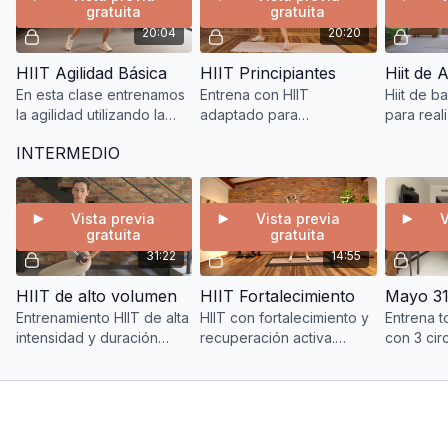
gratuita
gratuita
20:04
20:20
HIIT Agilidad Básica
HIIT Principiantes
En esta clase entrenamos
Entrena con HIIT
Hiit de b
la agilidad utilizando la
adaptado para
para real
metodología HIIT.
principiantes, mejorando
una camin
INTERMEDIO
Realizamos 40 segundos
el acondicionamiento
un calent
de trabajo con 20
metabólico y
segundos de
fortaleciendo huesos y
recuperación.
articulaciones.
Vista previa
Vista previa
V
gratuita
gratuita
31:22
14:55
HIIT de alto volumen
HIIT Fortalecimiento
Entrenamiento HIIT de alta
HIIT con fortalecimiento y
Entrena t
intensidad y duración
recuperación activa.
con 3 cir
extendida con trabajo de
Carga segura y técnica
utilizand
fuerza adaptable.
para entrenar resistencia
corporal,
y control en intervalos.
sin impac