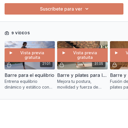
Suscríbete para ver
9 VÍDEOS
Vista previa
Vista previa
V
gratuita
gratuita
21:01
31:05
Barre para el equilibrio
Barre y pilates para la movilidad y postura
Barre y 
Entrena equilibrio
Mejora tu postura,
Fusión de
dinámico y estático con
movilidad y fuerza de
pilates p
ejercicios de barre,
caderas con una clase
equilibrio
fortaleciendo tobillos, pies
combinada de barre y
coordinac
y piernas.
pilates.
técnico.