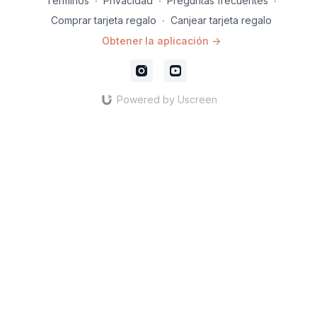
Términos
∙
Privacidad
∙
Preguntas frecuentes
∙
Comprar tarjeta regalo
∙
Canjear tarjeta regalo
Obtener la aplicación ->
Powered by Uscreen