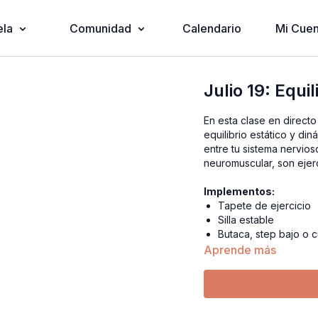
ela
Comunidad
Calendario
Mi Cuen
Julio 19: Equ
En esta clase en direct
equilibrio estático y dinámico y así favorecer y activar l
entre tu sistema nervios
Implementos:
Tapete de ejercicio
Silla estable
Butaca, step bajo o
Aprende más