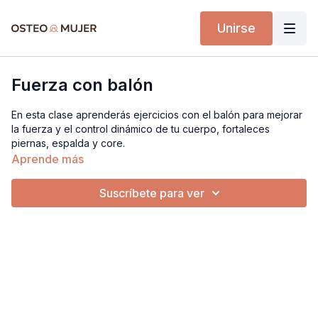
Unirse
Fuerza con balón
En esta clase aprenderás ejercicios con el balón para mejorar
la fuerza y el control dinámico de tu cuerpo, fortaleces
piernas, espalda y core.
Aprende más
Implementos:
Tapete de ejercicios
Suscríbete para ver
Balón de 55 o 65 cm.
Nota: las dimensiones del balón dependen de tu estatura, si
mides menos de 1.60 se recomienda el balón de 55 cm. Si tu
estatura en mayor a 1.60 se recomienda el de 65 cm.