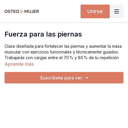
Unirse
Fuerza para las piernas
Clase diseñada para fortalecer las piernas y aumentar la masa
muscular con ejercicios funcionales y técnicamente guiados.
Trabajarás con cargas entre el 70 % y 80 % de tu repetición
máxima, estimulando también la densidad ósea de la cadera
Aprende más
dentro de un circuito progresivo y seguro.
Suscríbete para ver
Implementos necesarios:
• Tapete de ejercicio
• Pesas (cargas moderadas a altas)
• Banda elástica de tela