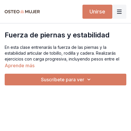
Unirse
Fuerza de piernas y estabilidad
En esta clase entrenarás la fuerza de las piernas y la
estabilidad articular de tobillo, rodilla y cadera. Realizarás
ejercicios con carga progresiva, incluyendo pesos entre el
75 % y 80 % de tu repetición máxima (1RM), con foco en el
Aprende más
control técnico y la alineación durante el movimiento funcional.
Suscríbete para ver
Implementos necesarios:
Pesas de carga media-alta
Pesa rusa
Butaca o sofá estable
Tapete de ejercicio