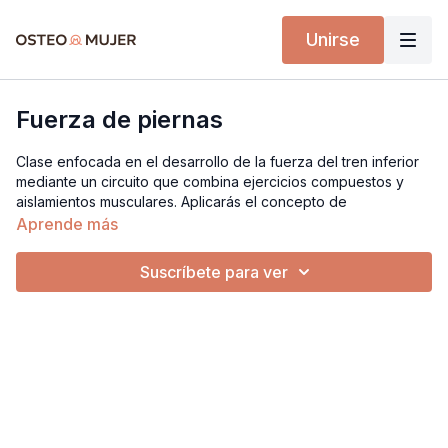
Unirse
Fuerza de piernas
Clase enfocada en el desarrollo de la fuerza del tren inferior
mediante un circuito que combina ejercicios compuestos y
aislamientos musculares. Aplicarás el concepto de
repeticiones en reserva (RIR) para estimular de forma segura
Aprende más
la ganancia de masa muscular con técnica y control.
Suscríbete para ver
Implementos necesarios:
• Silla estable
• Mini bandas de tela
• Pesas (70 % a 80 % de tu repetición máxima)