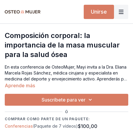
Unirse
Composición corporal: la
importancia de la masa muscular
para la salud ósea
En esta conferencia de OsteoMujer, Mayi invita a la Dra. Eliana
Marcela Rojas Sánchez, médica cirujana y especialista en
medicina del deporte y envejecimiento activo. Aprenderás por
qué la masa muscular es clave en el cuidado de la salud ósea,
Aprende más
cómo se relaciona con la prevención de fracturas y qué
estrategias puedes integrar para mejorar tu composición
Suscríbete para ver
corporal de forma segura y sostenida.
Ó
COMPRAR COMO PARTE DE UN PAQUETE:
$100,00
Conferencias
(Paquete de 7 vídeos)