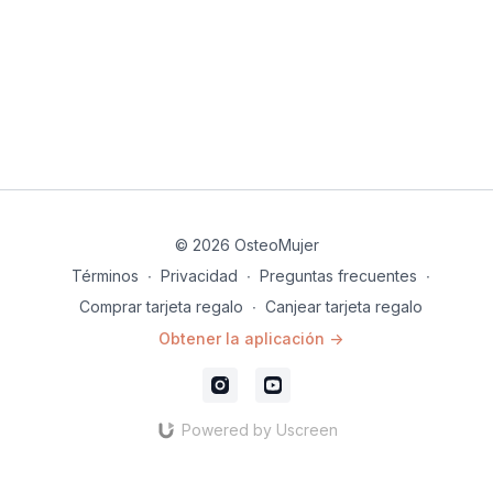
implementos:
Tapete de ejercicio
cubos de yoga
balones de diferentes tamaños
Toallas grandes y pequeñas
© 2026 OsteoMujer
Términos
∙
Privacidad
∙
Preguntas frecuentes
∙
Comprar tarjeta regalo
∙
Canjear tarjeta regalo
Obtener la aplicación ->
Powered by Uscreen