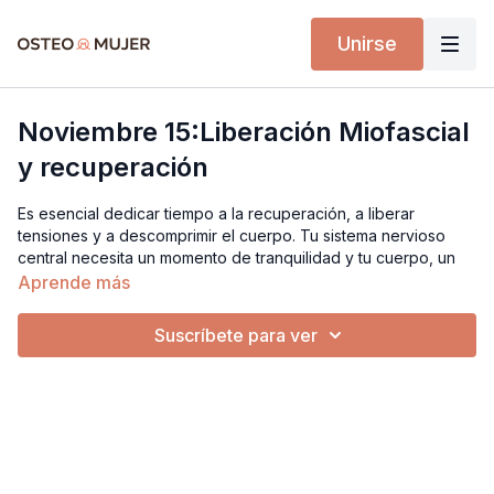
Unirse
Noviembre 15:Liberación Miofascial
y recuperación
Es esencial dedicar tiempo a la recuperación, a liberar
tensiones y a descomprimir el cuerpo. Tu sistema nervioso
central necesita un momento de tranquilidad y tu cuerpo, un
respiro.
Aprende más
Así como el trabajo de fuerza, la carga y el impacto son vitales
Suscríbete para ver
para la salud ósea, tu sistema musculoesquelético requiere
periodos de recuperación para fortalecerse de manera
adecuada.
¡No te pierdas nuestra clase en directo! Entrenaremos esto y
mucho más. Tu cuerpo y tu mente te lo agradecerán.