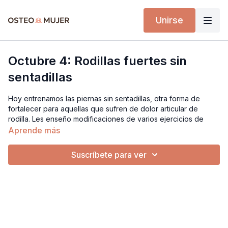
Unirse
Octubre 4: Rodillas fuertes sin
sentadillas
Hoy entrenamos las piernas sin sentadillas, otra forma de
fortalecer para aquellas que sufren de dolor articular de
rodilla. Les enseño modificaciones de varios ejercicios de
piernas.
Aprende más
Implementos:
Suscríbete para ver
Silla estable
Pesas de diferentes cargas
Pesa Rusa
minibandas elásticas
cubos de yoga
Step de ejercicio (opcional)
pesas de tobillos