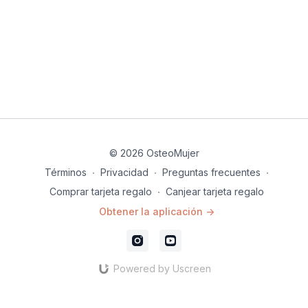
Balón grande (opcional)
© 2026 OsteoMujer
Términos
∙
Privacidad
∙
Preguntas frecuentes
∙
Comprar tarjeta regalo
∙
Canjear tarjeta regalo
Obtener la aplicación ->
Powered by Uscreen