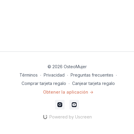
Cada ejercicio está diseñado para que tus piernas se
conviertan en un soporte firme y ágil, ayudándote a mantener
el equilibrio en todo momento.
© 2026 OsteoMujer
Términos
∙
Privacidad
∙
Preguntas frecuentes
∙
Comprar tarjeta regalo
∙
Canjear tarjeta regalo
Obtener la aplicación ->
Powered by Uscreen