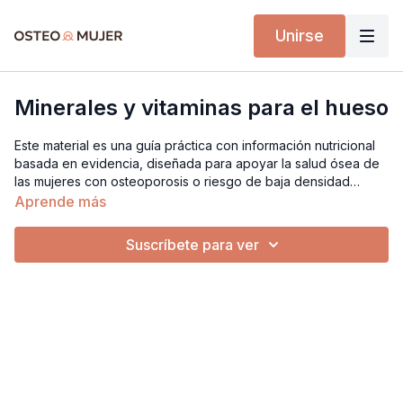
Unirse
Minerales y vitaminas para el hueso
Este material es una guía práctica con información nutricional
basada en evidencia, diseñada para apoyar la salud ósea de
las mujeres con osteoporosis o riesgo de baja densidad
mineral. Incluye explicaciones claras sobre los minerales,
Aprende más
vitaminas y macronutrientes relacionados con la formación, el
mantenimiento y la pérdida del tejido óseo, junto con sus
Suscríbete para ver
fuentes alimentarias recomendadas. Es un recurso educativo
clave para acompañar el entrenamiento físico con una
alimentación adecuada.